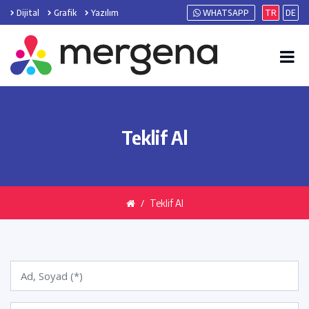
Dijital
Grafik
Yazılım
WHATSAPP
TR
DE
Teklif Al
Teklif Al