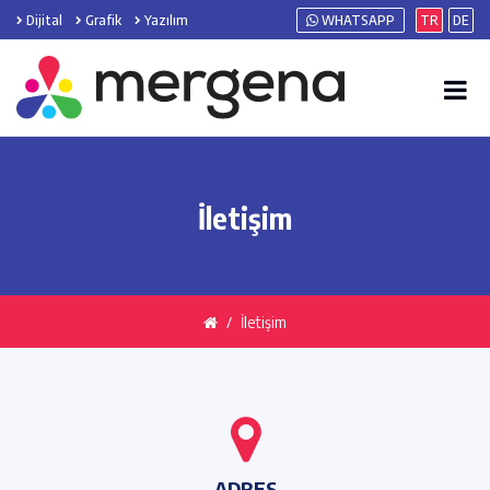
Dijital
Grafik
Yazılım
WHATSAPP
TR
DE
İletişim
İletişim
ADRES